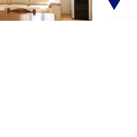
›
DETTAGLI 
NDOMINIALI Lissone, via Negri; proponiamo
Locali (oltre
ano rialzato, senza spese condominiali, così
Piano:
rialzat