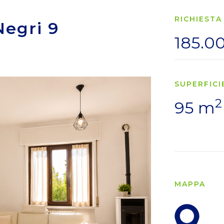
RICHIESTA
Negri 9
185.0
SUPERFICI
2
95 m
MAPPA