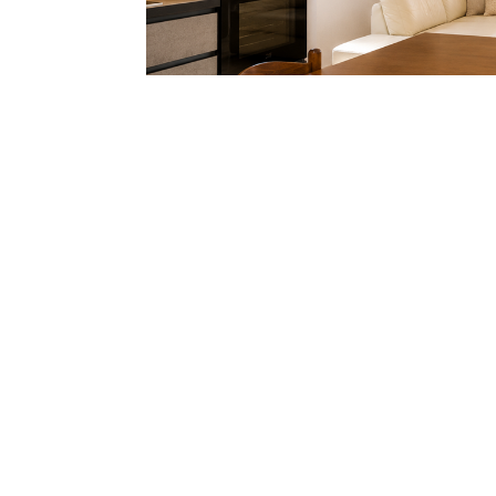
‹
LOCATION
APPARTAMENTO IN TRIFAMILIARE SENZA SPESE CO
in vendita esclusiva porzione di trifamiliare al pi