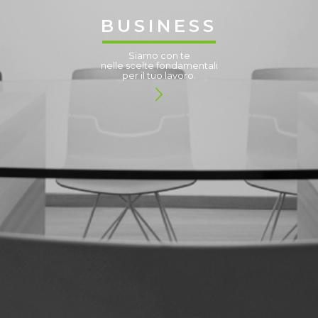
BUSINESS
Siamo con te
nelle scelte fondamentali
per il tuo lavoro.