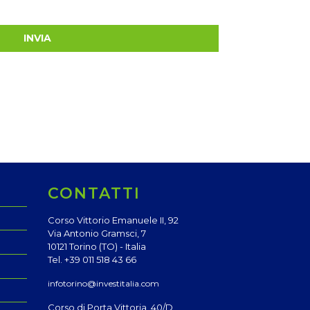
INVIA
CONTATTI
Corso Vittorio Emanuele II, 92
Via Antonio Gramsci, 7
10121 Torino (TO) - Italia
Tel. +39 011 518 43 66
infotorino@investitalia.com
Corso di Porta Vittoria, 40/D