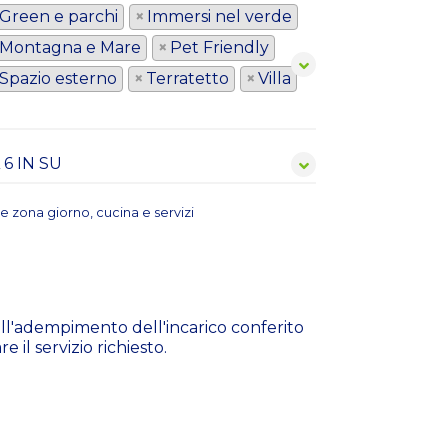
Green e parchi
×
Immersi nel verde
Montagna e Mare
×
Pet Friendly
Spazio esterno
×
Terratetto
×
Villa
re zona giorno, cucina e servizi
a all'adempimento dell'incarico conferito
 il servizio richiesto.