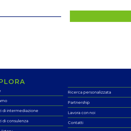
PLORA
e
Ricerca personalizzata
iamo
Partnership
zi di intermediazione
Lavora con noi
zi di consulenza
Contatti