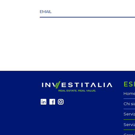
ES
Hom
Chi s
Servi
Servi