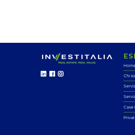
ES
Hom
Chi s
Servi
Servi
Case 
Priva