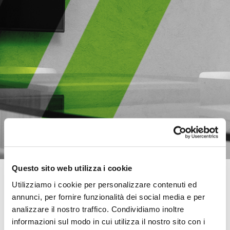
Questo sito web utilizza i cookie
RICERCA PERSONALIZZATA
Utilizziamo i cookie per personalizzare contenuti ed
annunci, per fornire funzionalità dei social media e per
Vuoi che Investitalia ti informi ogni volta che dispone di un nuovo
analizzare il nostro traffico. Condividiamo inoltre
immobile di tuo interesse?
Indica qui i parametri della tua ricerca con la tua email e sarai subito a
informazioni sul modo in cui utilizza il nostro sito con i
conoscenza delle nuove opportunità.