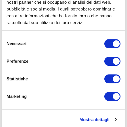
nostri partner che si occupano di analisi dei dati web,
pubblicità e social media, i quali potrebbero combinarle
RESIDENZIALE
BUSINESS
con altre informazioni che ha fornito loro o che hanno
raccolto dal suo utilizzo dei loro servizi.
VENDITA
LOCAZIONE
Selezione
Necessari
del
consenso
Preferenze
×
Green e parchi
×
Vicino a luoghi di aggregazione
Statistiche
Marketing
Mostra dettagli
Oltre zona giorno, cucina e servizi