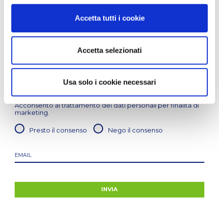
Accetta tutti i cookie
LASCIA LA TUA MAIL PER RIMANERE SEMPRE
AGGIORNATO
Accetta selezionati
Acconsento al trattamento dei dati personali anche
sensibili / particolari, per finalità relativa
all'adempimento dell'incarico conferito come previsto
dall'
informativa sulla privacy
. Negando il consenso,
Usa solo i cookie necessari
non sarà possibile erogare il servizio richiesto.
Acconsento al trattamento dei dati personali per finalità di
marketing.
Presto il consenso
Nego il consenso
INVIA