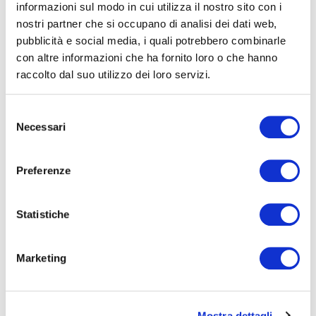
conoscenza delle nuove opportunità.
informazioni sul modo in cui utilizza il nostro sito con i
nostri partner che si occupano di analisi dei dati web,
RESIDENZIALE
BUSINESS
pubblicità e social media, i quali potrebbero combinarle
con altre informazioni che ha fornito loro o che hanno
raccolto dal suo utilizzo dei loro servizi.
VENDITA
LOCAZIONE
Selezione
Necessari
del
consenso
Preferenze
×
Pet Friendly
×
Spazio esterno
Statistiche
×
Vicino a luoghi di aggregazione
×
Vicino a metro e stazioni
Marketing
Mostra dettagli