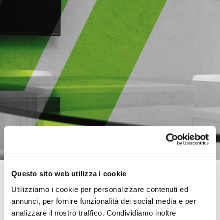
Questo sito web utilizza i cookie
RICERCA PERSONALIZZATA
Utilizziamo i cookie per personalizzare contenuti ed
annunci, per fornire funzionalità dei social media e per
Vuoi che Investitalia ti informi ogni volta che dispone di un nuovo
immobile di tuo interesse?
analizzare il nostro traffico. Condividiamo inoltre
Indica qui i parametri della tua ricerca con la tua email e sarai subito a