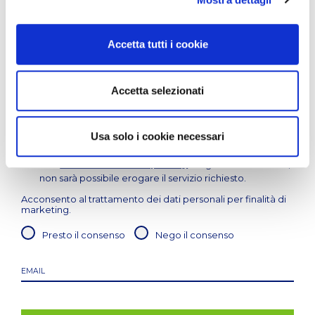
Accetta tutti i cookie
Oltre zona giorno, cucina e servizi
LASCIA LA TUA MAIL PER RIMANERE SEMPRE
Accetta selezionati
AGGIORNATO
Acconsento al trattamento dei dati personali anche
sensibili / particolari, per finalità relativa
Usa solo i cookie necessari
all'adempimento dell'incarico conferito come previsto
dall'
informativa sulla privacy
. Negando il consenso,
non sarà possibile erogare il servizio richiesto.
Acconsento al trattamento dei dati personali per finalità di
marketing.
Presto il consenso
Nego il consenso